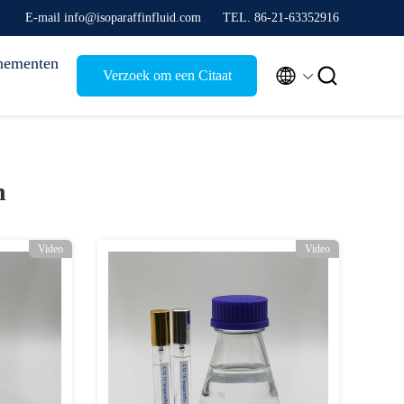
E-mail info@isoparaffinfluid.com
TEL. 86-21-63352916
nementen


Verzoek om een Citaat
n
Video
Video