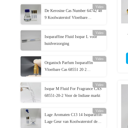
Video
De Kerosine Cas Number 64742 48
9 Koolwaterstof Vloeibare
Dichtheid 0,746 van Isoparl
Video
Isoparaffine Fluid Isopar L voor
huidverzorging
Video
Organisch Parfum Isoparaffin
Vloeibare Cas 68551 20 2
Vlampunt 95
Video
Isopar M Fluid For Fragrance CAS
68551-20-2 Voor de Indiase markt
Video
Lage Aromaten C13 14 Isoparaffin-
Lage Geur van Koolwaterstof de