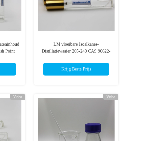
ateninhoud
LM vloeibare Isoalkanes-
sh Point
Distillatiewaaier 205-240 CAS 90622-
DS
58-5
Krijg Beste Prijs
Video
Video