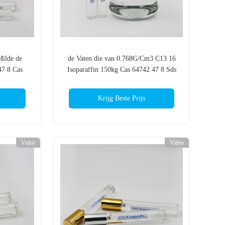
Milde de
de Vaten die van 0.768G/Cm3 C13 16
47 8 Cas
Isoparaffin 150kg Cas 64742 47 8 Sds
fin
inpakken
Krijg Beste Prijs
Video
Video