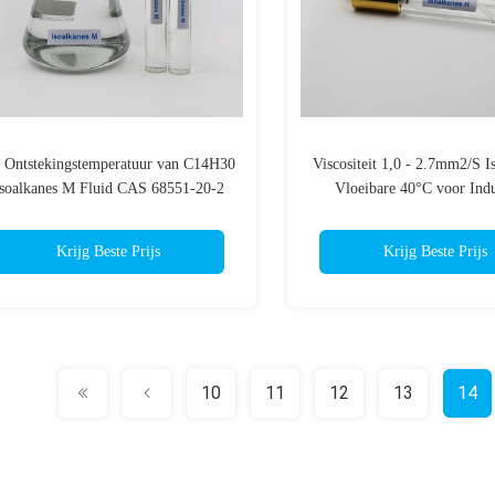
 Ontstekingstemperatuur van C14H30
Viscositeit 1,0 - 2.7mm2/S I
soalkanes M Fluid CAS 68551-20-2
Vloeibare 40°C voor Indu
boven 200°C
Gebruiks5.0mg/100g B
Krijg Beste Prijs
Krijg Beste Prijs
10
11
12
13
14