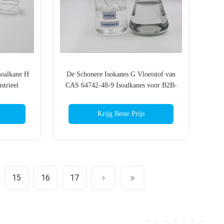
soalkane H
De Schonere Isokanes G Vloeistof van
strieel
CAS 64742-48-9 Isoalkanes voor B2B-
room
Kopers
Krijg Beste Prijs
15
16
17