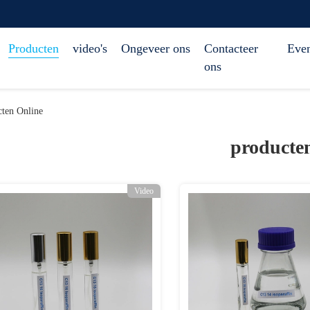
Producten
video's
Ongeveer ons
Contacteer
Eve
ons
en Online
producte
Video