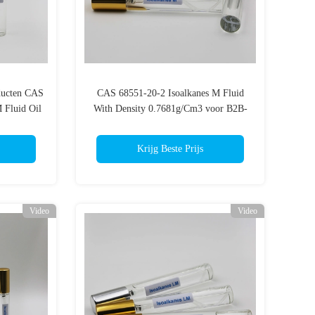
oducten CAS
CAS 68551-20-2 Isoalkanes M Fluid
 Fluid Oil
With Density 0.7681g/Cm3 voor B2B-
Kopers
Krijg Beste Prijs
Video
Video