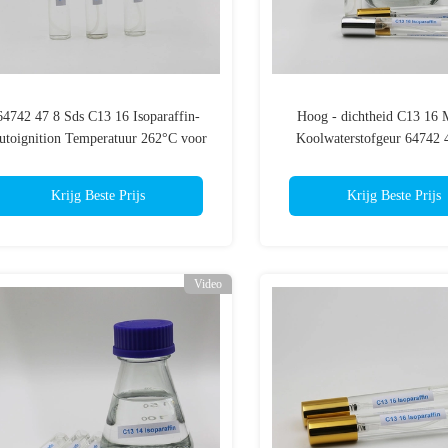
64742 47 8 Sds C13 16 Isoparaffin-
Hoog - dichtheid C13 16 
utoignition Temperatuur 262°C voor
Koolwaterstofgeur 64742 
het Industriële Schoonmaken
Number van Isoparaf
Krijg Beste Prijs
Krijg Beste Prijs
Video