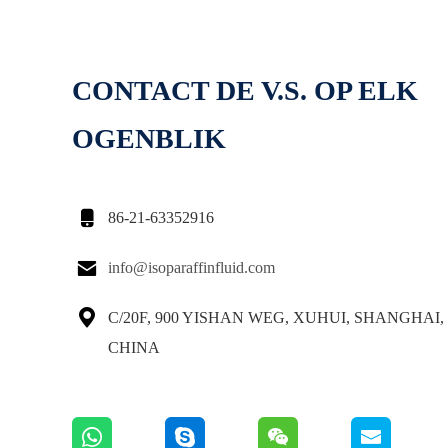
CONTACT DE V.S. OP ELK
OGENBLIK

86-21-63352916

info@isoparaffinfluid.com

C/20F, 900 YISHAN WEG, XUHUI, SHANGHAI, 
CHINA