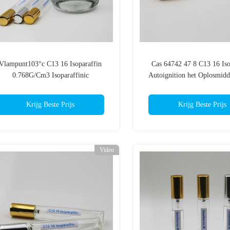
Vlampunt103°c C13 16 Isoparaffin
Cas 64742 47 8 C13 16 Iso
0.768G/Cm3 Isoparaffinic
Autoignition het Oplosmidd
Koolwaterstof
Temperatuur262°c Koolwa
Krijg Beste Prijs
Krijg Beste Prijs
Video