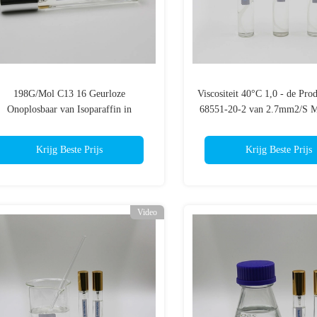
198G/Mol C13 16 Geurloze
Viscositeit 40°C 1,0 - de Pr
Onoplosbaar van Isoparaffin in
68551-20-2 van 2.7mm2/S M
Kleurloze de Vloeistof van
Gas
Waterisoparaffin
Krijg Beste Prijs
Krijg Beste Prijs
Video