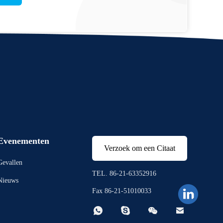
Evenementen
Verzoek om een Citaat
Gevallen
TEL. 86-21-63352916
Nieuws
Fax 86-21-51010033



