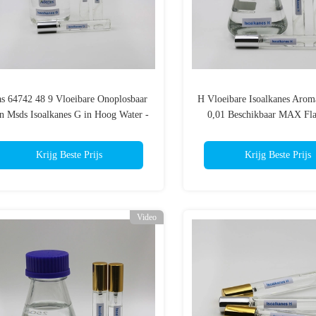
s 64742 48 9 Vloeibare Onoplosbaar
H Vloeibare Isoalkanes Arom
n Msds Isoalkanes G in Hoog Water -
0,01 Beschikbaar MAX Fla
kwaliteit
50°C Min TDS MS
Krijg Beste Prijs
Krijg Beste Prijs
Video