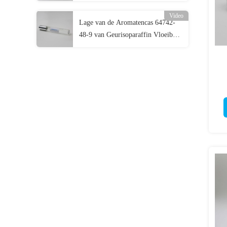
Vloeibare CAS 90622-58-5
Video
Lage van de Aromatencas 64742-
48-9 van Geurisoparaffin Vloeibare
Lage de Koolwaterstofvloeistof