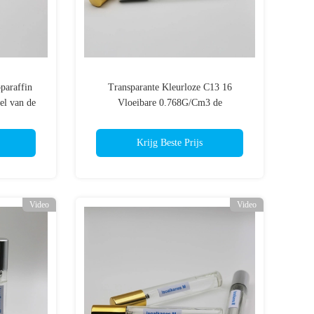
paraffin
Transparante Kleurloze C13 16
el van de
Vloeibare 0.768G/Cm3 de
terstof
Koolwaterstofvloeistof van Isoparaffin
voor B2B
Krijg Beste Prijs
Video
Video