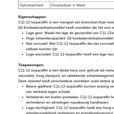
Oplosbaarheid
Onoplosbaar in Water
Eigenschappen:
C11-12 Isoparaffin is een mengsel van branched-chain koolw
Dit Koolwaterstofoplosmiddel heeft voordelen die het voo
Lage geur: Maakt het lage de geurprofiel van C11-12is
Hoge solventiecapaciteit: Dit koolwaterstofoplosmiddel 
Niet corrosief: Met C11-12 Isoparaffin die niet corros
vatbaar kunnen zijn.
Lage viscositeit: C11-12 Isoparaffin heeft een lage vi
Toepassingen:
C11-12 isoparaffin is een ideale keus voor gebruik als met
viscositeit, hoog vlampunt, en uitstekende solventieeigens
Deze vloeistof biedt verscheidene voordelen zoals betere gl
Betere gladheid: C11-12 isoparaffin kunnen wrijving 
van werkstuk tegen schade.
Verbeterde het koelen prestaties: C11-12 isoparaffin h
verhinderen en afmetingen nauwkeurig handhaven.
Lage vluchtigheid: C11-12 isoparaffin heeft een hoog v
arbeidersveiligheid verbeteren en brand/explosierisico