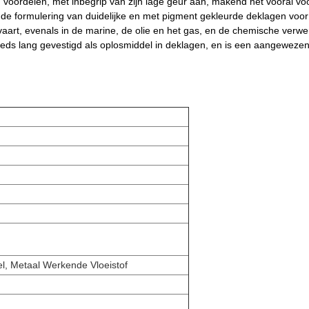
 voordelen, met inbegrip van zijn lage geur aan, makend het vooral vo
in de formulering van duidelijke en met pigment gekleurde deklagen voor 
vaart, evenals in de marine, de olie en het gas, en de chemische ver
eds lang gevestigd als oplosmiddel in deklagen, en is een aangewezen k
l, Metaal Werkende Vloeistof