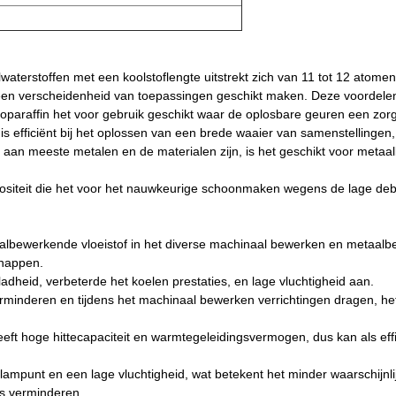
aterstoffen met een koolstoflengte uitstrekt zich van 11 tot 12 atomen
r een verscheidenheid van toepassingen geschikt maken. Deze voordele
oparaffin het voor gebruik geschikt waar de oplosbare geuren een zorg
is efficiënt bij het oplossen van een brede waaier van samenstellingen,
ief aan meeste metalen en de materialen zijn, is het geschikt voor met
scositeit die het voor het nauwkeurige schoonmaken wegens de lage debi
aalbewerkende vloeistof in het diverse machinaal bewerken en metaalbe
chappen.
adheid, verbeterde het koelen prestaties, en lage vluchtigheid aan.
verminderen en tijdens het machinaal bewerken verrichtingen dragen, 
eeft hoge hittecapaciteit en warmtegeleidingsvermogen, dus kan als effi
lampunt en een lage vluchtigheid, wat betekent het minder waarschijnli
's verminderen.