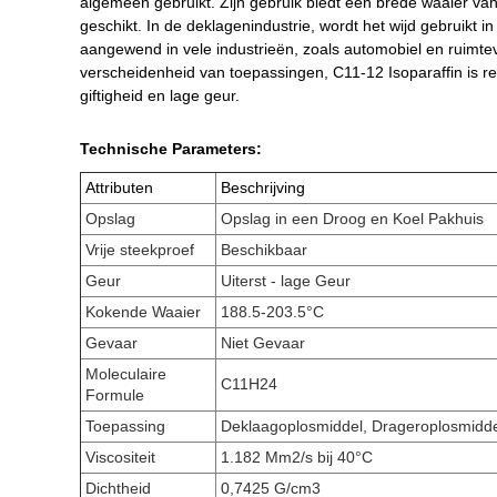
algemeen gebruikt. Zijn gebruik biedt een brede waaier van
geschikt. In de deklagenindustrie, wordt het wijd gebruikt 
aangewend in vele industrieën, zoals automobiel en ruimte
verscheidenheid van toepassingen, C11-12 Isoparaffin is re
giftigheid en lage geur.
Technische Parameters:
Attributen
Beschrijving
Opslag
Opslag in een Droog en Koel Pakhuis
Vrije steekproef
Beschikbaar
Geur
Uiterst - lage Geur
Kokende Waaier
188.5-203.5°C
Gevaar
Niet Gevaar
Moleculaire
C11H24
Formule
Toepassing
Deklaagoplosmiddel, Drageroplosmidde
Viscositeit
1.182 Mm2/s bij 40°C
Dichtheid
0,7425 G/cm3