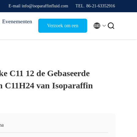
E-mail info@isoparaffinfluid.com
TEL. 86-21-63352916
Evenementen


Verzoek om een
Citaat
jke C11 12 de Gebaseerde
 C11H24 van Isoparaffin
na