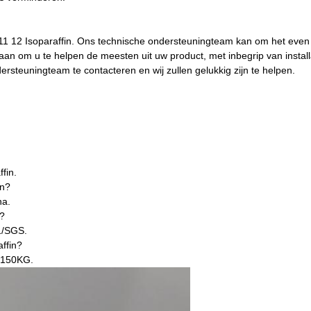
C11 12 Isoparaffin. Ons technische ondersteuningteam kan om het even
n om u te helpen de meesten uit uw product, met inbegrip van installa
rsteuningteam te contacteren en wij zullen gelukkig zijn te helpen.
fin.
in?
na.
e?
01/SGS.
ffin?
s 150KG.