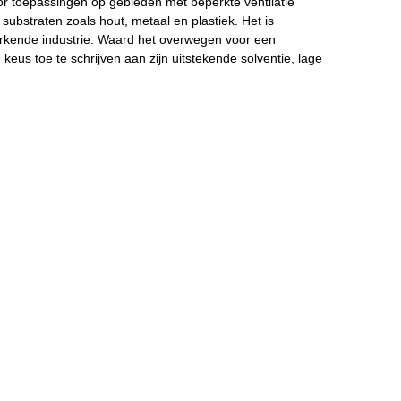
or toepassingen op gebieden met beperkte ventilatie
substraten zoals hout, metaal en plastiek. Het is
werkende industrie. Waard het overwegen voor een
eus toe te schrijven aan zijn uitstekende solventie, lage