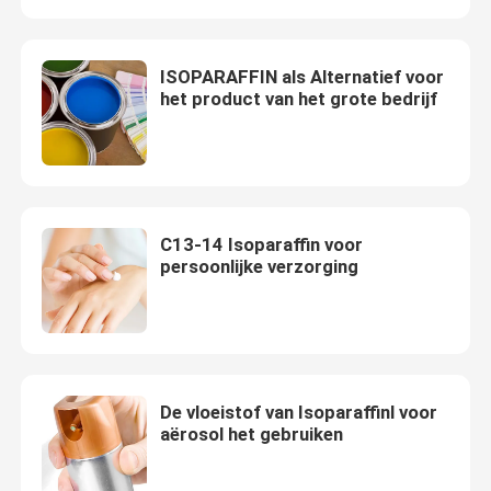
De Vloeistof van Isoparl
ISOPARAFFIN als Alternatief voor
het product van het grote bedrijf
Isopar M Fluid
N-paraffine
C13-14 Isoparaffin voor
Koolwaterstofoplosmiddel
persoonlijke verzorging
C1314 isoparaffine
Isoparh Vloeistof
De vloeistof van Isoparaffinl voor
aërosol het gebruiken
De vloeistof van Isoparg