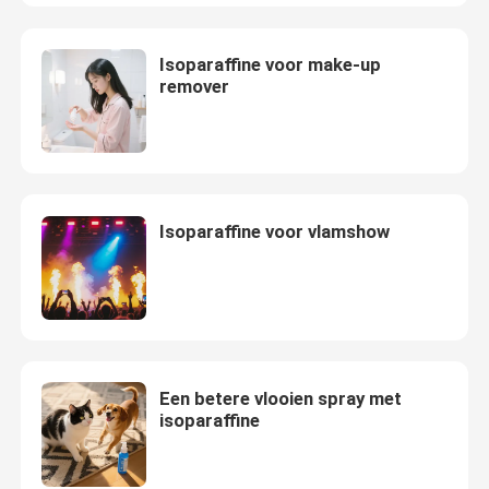
Ongeveer ons
Isoparaffine voor make-up
remover
Fabrieksreis
Kwaliteitscontrole
Isoparaffine voor vlamshow
Contacteer ons
Nieuws
Een betere vlooien spray met
Gevallen
isoparaffine
Isoparaffinvloeistof