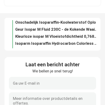
Geur Isopar M Fluid 230C - de Kokende Waaiervriespunt -45°C van 270C
Kleurloze isopar M Vloeistofdichtheid 0,7681 Cas 68551 20 2 Goede solvabiliteit
Ongeveer ons
Isoparm Isoparaffin Hydrocarbon Colorless Vloeistof voor Verzendingsvriespunt 45°C
Cas 64742 47 8 Lage de Geurkoolwaterstof Vloeibaar India van Isopar M Fluid Flash Point 95°C
Fabrieksreis
Hoog vlampunt 95 Isopar M Vloeibare koolwaterstof, geurloos
Het lage Vloeibare C10 11 Isoparaffinic Oplosmiddel van Geurisopar H voor de Industrie het Schoonmaken in Vietnam
Kwaliteitscontrole
Kleurloze Vloeibare Isoparaffinic de Koolwaterstofvloeistof van Isopar H voor het Industriële Schoonmaken
Van de de Zwavelaardolie van CAS 64742-48-9 Isoparaffin Vloeibaar H Laag de Koolwaterstofoplosmiddel
Contacteer ons
Vlampunt49℃ Isopar H Vloeibare Isoparaffinic Geurloze Vloeistof voor Materiaal het Schoonmaken
Laat een bericht achter
De synthetische Isoparaffinic-Hoge Transparantie Odorles van Koolwaterstofisopar H
We bellen je snel terug!
Nieuws
Laag het Oplosmiddel van de Stolpunt-105°c Isoparaffinic Koolwaterstof voor Industrieel
50°C het Vloeibare Geurloze Isopar Oplosmiddel van Vlampuntisopar H voor Industrieel B2B
Oplosmiddel van Vlampunt50°c Min H Vloeibare Isoparaffin Hoge Prestaties voor Industrieel
Gevallen
De in water oplosbare Vloeibare 0.7425G/Cm3 Synthetische Isoparaffinic Koolwaterstof van Isopar H
Isoparh Vloeibare Kokende Waaier 170°C-190°C C10 11 Isoparaffin CAS 64742-48-9
Isoparaffinvloeistof