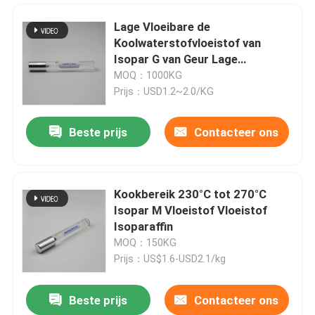
Lage Vloeibare de
Koolwaterstofvloeistof van
Isopar G van Geur Lage
Aromaten voor Persoonlijke
MOQ：1000KG
Industrieel
Prijs：USD1.2~2.0/KG
Beste prijs
Contacteer ons
Kookbereik 230°C tot 270°C
Isopar M Vloeistof Vloeistof
Huis
Isoparaffin
MOQ：150KG
Prijs：US$1.6-USD2.1/kg
Producten
Beste prijs
Contacteer ons
Onschadelijk Isoparaffin-Koolwaterstof Oplosbaar M Fluid Mild Freezing Punt -45°C
video's