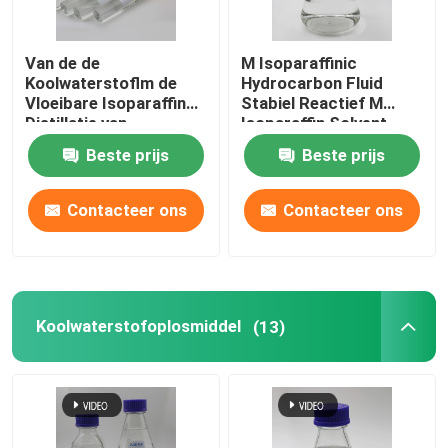
Van de de
M Isoparaffinic
Koolwaterstoflm de
Hydrocarbon Fluid
Vloeibare Isoparaffin
Stabiel Reactief M
Distillatie van
Isoparaffin Solvent
Isoparisoparaffinic
Beste prijs
Beste prijs
Waaier 160-180°C
Contacteer ons
Contacteer ons
Koolwaterstofoplosmiddel
(13)