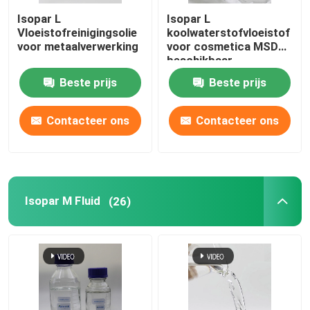
Isopar L
Isopar L
Vloeistofreinigingsolie
koolwaterstofvloeistof
voor metaalverwerking
voor cosmetica MSDS
beschikbaar
Beste prijs
Beste prijs
Contacteer ons
Contacteer ons
Isopar M Fluid
(26)