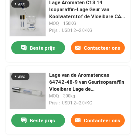
Lage Aromaten C13 14
Isoparaffin-Lage Geur van
Koolwaterstof de Vloeibare CAS
90622-58-5
MOQ：150KG
Prijs：USD1.2~2.0/KG
Beste prijs
Contacteer ons
Lage van de Aromatencas
64742-48-9 van Geurisoparaffin
Vloeibare Lage de
Koolwaterstofvloeistof
MOQ：300kg
Prijs：USD1.2~2.0/KG
Beste prijs
Contacteer ons