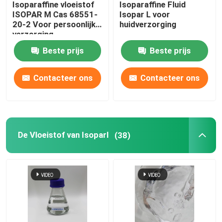
Isoparaffine vloeistof
Isoparaffine Fluid
ISOPAR M Cas 68551-
Isopar L voor
Isoalkanen
20-2 Voor persoonlijke
huidverzorging
verzorging
Beste prijs
Beste prijs
C13 16 Isoparaffin
Contacteer ons
Contacteer ons
C11 13 Isoparaffin
C11 12 Isoparaffin
De Vloeistof van Isoparl
(38)