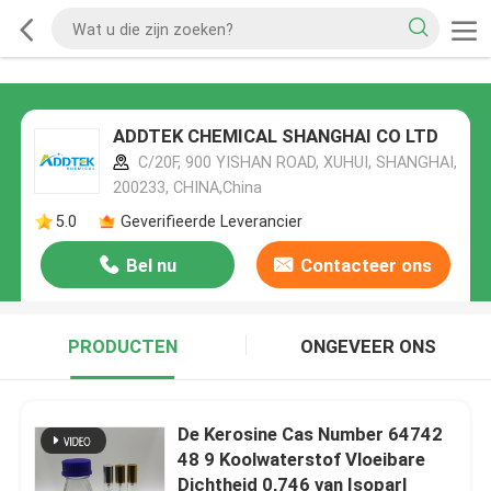
ADDTEK CHEMICAL SHANGHAI CO LTD
C/20F, 900 YISHAN ROAD, XUHUI, SHANGHAI,
200233, CHINA,China
5.0
Geverifieerde Leverancier
Bel nu
Contacteer ons
PRODUCTEN
ONGEVEER ONS
De Kerosine Cas Number 64742
48 9 Koolwaterstof Vloeibare
Dichtheid 0,746 van Isoparl