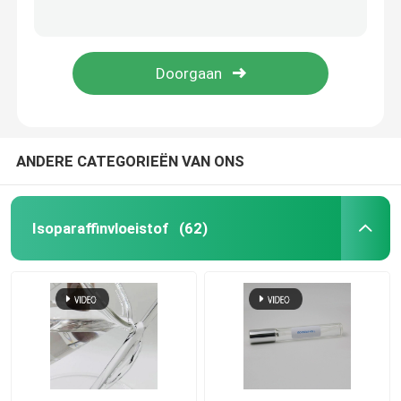
De hoge Koolwaterstof Oplosbaar H Vloeibare C10 11 Isoparaffin van de Dampdruk
CAS 68551-20-2 Isoalkanes M Fluid With Density 0.7681g/Cm3 voor B2B-Kopers
De Vloeistof van Isoparl
De Ontstekingstemperatuur van C14H30 Isoalkanes M Fluid CAS 68551-20-2 boven 200°C
Viscositeit 40°C 1,0 - de Producten CAS 68551-20-2 van 2.7mm2/S M Fluid Oil Gas
Isopar M Fluid
N-paraffine
ANDERE CATEGORIEËN VAN ONS
Koolwaterstofoplosmiddel
Isoparaffinvloeistof
(62)
C1314 isoparaffine
Isoparh Vloeistof
De vloeistof van Isoparg