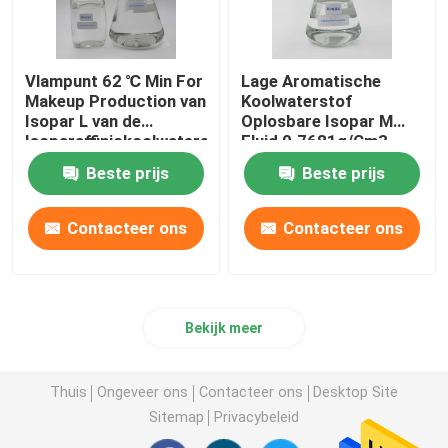
Vlampunt 62 ℃ Min For
Lage Aromatische
Makeup Production van
Koolwaterstof
Isopar L van de
Oplosbare Isopar M
Isoparaffinickoolwaterstof
Fluid 0.7681g/Cm3
Oplosbaar Vloeibaar
voor Persoonlijke
Beste prijs
Beste prijs
verzorging in Rusland
Contacteer ons
Contacteer ons
Bekijk meer
Thuis
Ongeveer ons
Contacteer ons
Desktop Site
Sitemap
Privacybeleid