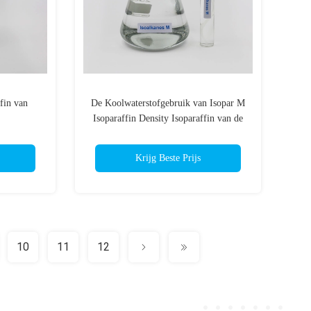
fin van
De Koolwaterstofgebruik van Isopar M
Isoparaffin Density Isoparaffin van de
loeibare de
Isoparaffinickoolwaterstof
ier
Krijg Beste Prijs
10
11
12