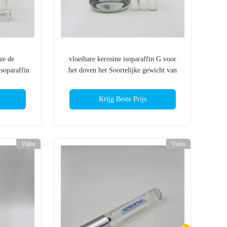
ze de
vloeibare kerosine isoparaffin G voor
isoparaffin
het doven het Soortelijke gewicht van
het oliegebruik 0.745g/cm3
Krijg Beste Prijs
Video
Video