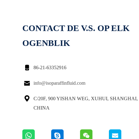
CONTACT DE V.S. OP ELK
OGENBLIK

86-21-63352916

info@isoparaffinfluid.com

C/20F, 900 YISHAN WEG, XUHUI, SHANGHAI, 
CHINA