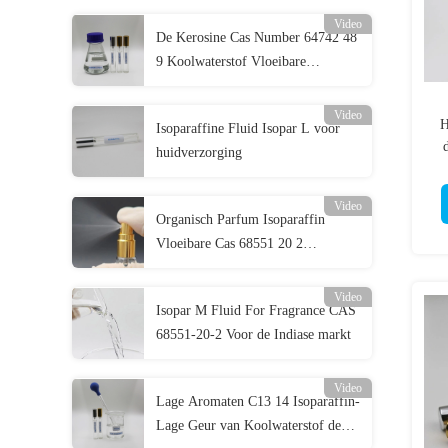
Video
De Kerosine Cas Number 64742 48
9 Koolwaterstof Vloeibare
Dichtheid 0,746 van Isoparl
Video
H
Isoparaffine Fluid Isopar L voor
huidverzorging
Video
Organisch Parfum Isoparaffin
Vloeibare Cas 68551 20 2
Vlampunt 95
Video
Isopar M Fluid For Fragrance CAS
68551-20-2 Voor de Indiase markt
Video
Lage Aromaten C13 14 Isoparaffin-
Lage Geur van Koolwaterstof de