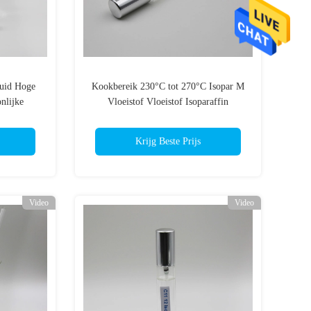
luid Hoge
Kookbereik 230°C tot 270°C Isopar M
nlijke
Vloeistof Vloeistof Isoparaffin
Krijg Beste Prijs
Video
Video