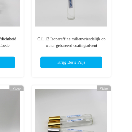
fdichtheid
C11 12 Isoparaffine milieuvriendelijk op
Goede
water gebaseerd coatingsolvent
Krijg Beste Prijs
Video
Video