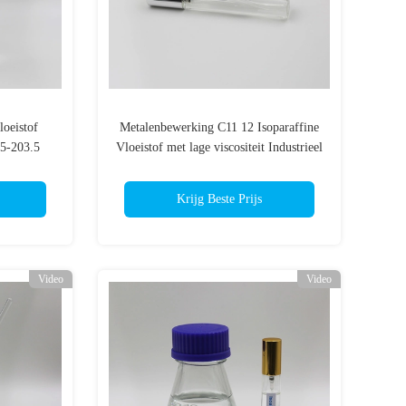
loeistof
Metalenbewerking C11 12 Isoparaffine
,5-203.5
Vloeistof met lage viscositeit Industrieel
gebruik
Krijg Beste Prijs
Video
Video