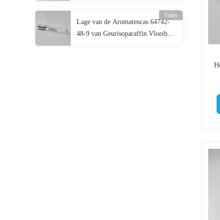
Vloeibare CAS 90622-58-5
Video
Lage van de Aromatencas 64742-
48-9 van Geurisoparaffin Vloeibare
Lage de Koolwaterstofvloeistof
H