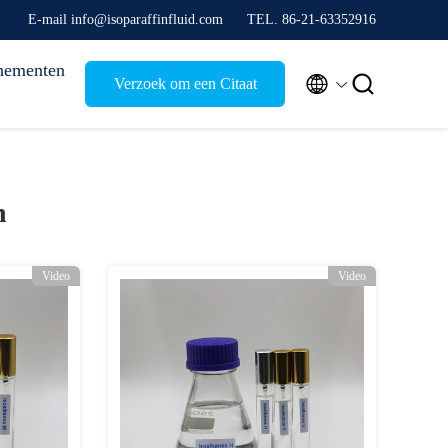
E-mail info@isoparaffinfluid.com
TEL. 86-21-63352916
nementen


Verzoek om een Citaat
n
Video
Video