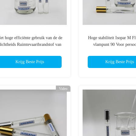
et hoge efficiënte gebruik van de de
Hoge stabiliteit Isopar M F
dichtheids Ruimtevaartbrandstof van
vlampunt 90 Voor persoo
versnellerisoparaffin H vloeibare in
verzorging
Filippijnen
Krijg Beste Prijs
Krijg Beste Prijs
Video