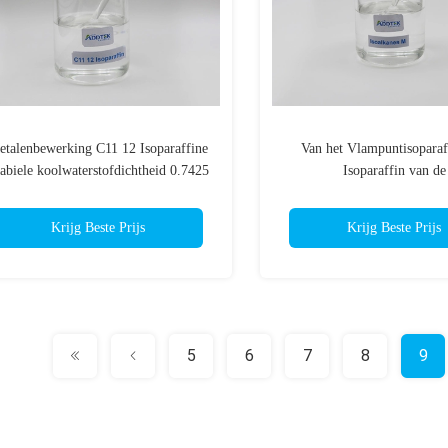
etalenbewerking C11 12 Isoparaffine
Van het Vlampuntisoparaf
abiele koolwaterstofdichtheid 0.7425
Isoparaffin van de
Isoparaffinickoolwaterstof V
Koolwaterstofleveranc
Krijg Beste Prijs
Krijg Beste Prijs
5
6
7
8
9