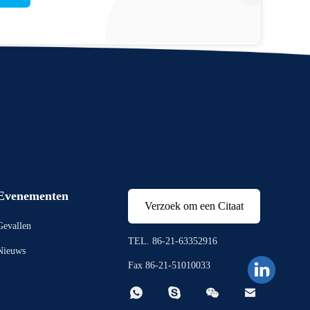
Evenementen
Verzoek om een Citaat
Gevallen
TEL. 86-21-63352916
Nieuws
Fax 86-21-51010033



