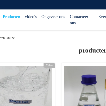
Producten
video's
Ongeveer ons
Contacteer
Eve
ons
en Online
producte
Video