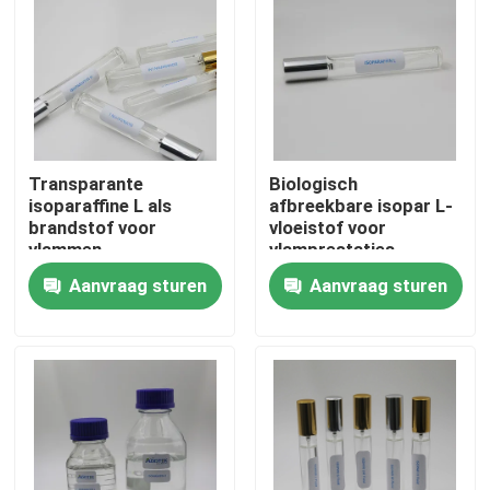
Ongeveer ons
Fabrieksreis
Transparante
Biologisch
Kwaliteitscontrole
isoparaffine L als
afbreekbare isopar L-
brandstof voor
vloeistof voor
vlammen
vlamprestaties
Contacteer ons
Aanvraag sturen
Aanvraag sturen
Nieuws
Gevallen
Isoparaffinvloeistof