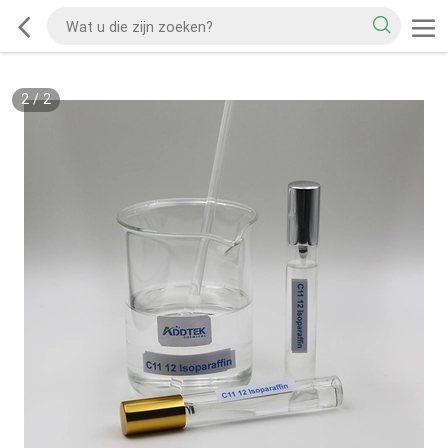
2
/
2