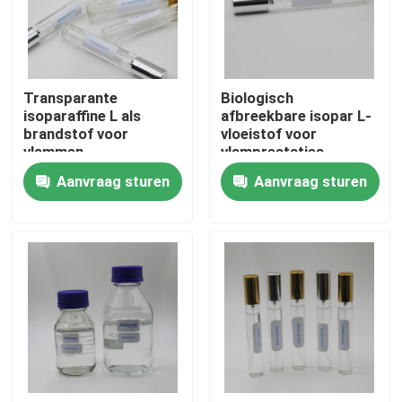
Ongeveer ons
Transparante
Biologisch
Fabrieksreis
isoparaffine L als
afbreekbare isopar L-
brandstof voor
vloeistof voor
vlammen
vlamprestaties
Kwaliteitscontrole
Aanvraag sturen
Aanvraag sturen
Contacteer ons
Nieuws
Gevallen
Isoparaffinvloeistof