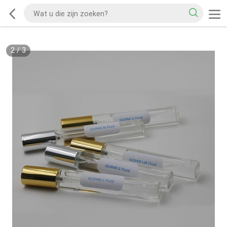
2
/
3