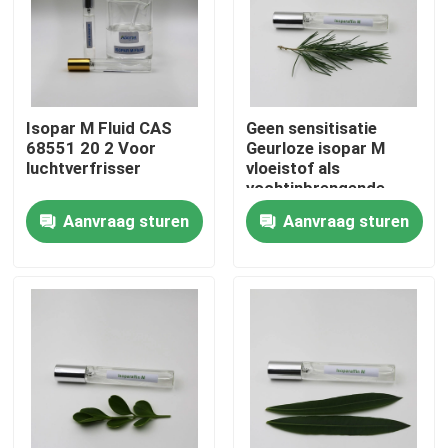
Ongeveer ons
Fabrieksreis
Isopar M Fluid CAS
Geen sensitisatie
68551 20 2 Voor
Geurloze isopar M
luchtverfrisser
vloeistof als
Kwaliteitscontrole
vochtinbrengende
crème voor cosmetica
Aanvraag sturen
Aanvraag sturen
Contacteer ons
Nieuws
Gevallen
Isoparaffinvloeistof