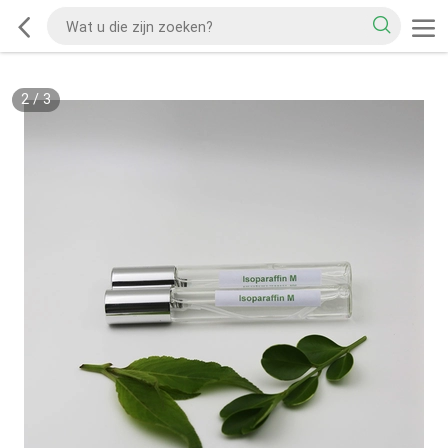
2
/
3