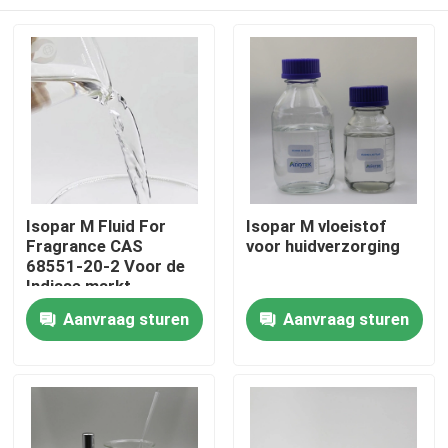
Isopar M Fluid For
Isopar M vloeistof
Fragrance CAS
voor huidverzorging
68551-20-2 Voor de
Indiase markt
Huis
Aanvraag sturen
Aanvraag sturen
Producten
video's