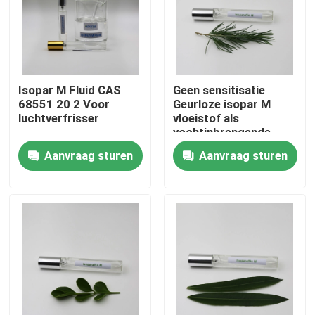
Ongeveer ons
Fabrieksreis
Isopar M Fluid CAS
Geen sensitisatie
68551 20 2 Voor
Geurloze isopar M
luchtverfrisser
vloeistof als
Kwaliteitscontrole
vochtinbrengende
crème voor cosmetica
Aanvraag sturen
Aanvraag sturen
Contacteer ons
Nieuws
Gevallen
Isoparaffinvloeistof