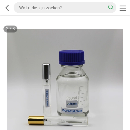
2
/
3