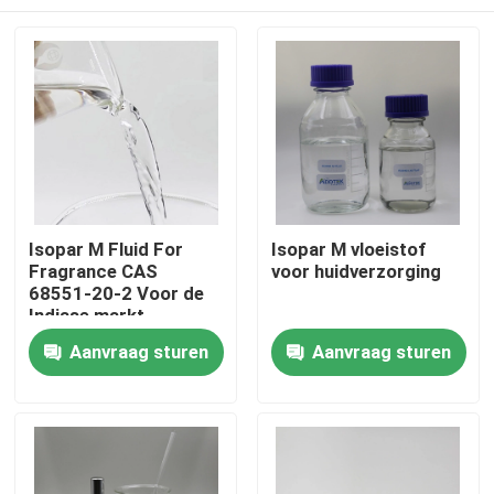
Isopar M Fluid For
Isopar M vloeistof
Fragrance CAS
voor huidverzorging
68551-20-2 Voor de
Indiase markt
Huis
Aanvraag sturen
Aanvraag sturen
Producten
video's