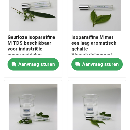
Ongeveer ons
Fabrieksreis
Geurloze isoparaffine
Isoparaffine M met
M TDS beschikbaar
een laag aromatisch
voor industriële
gehalte
Kwaliteitscontrole
smeermiddelen
Vloeistofvlampunt
95°C voor elektrische
Aanvraag sturen
Aanvraag sturen
isolerende oliën
Contacteer ons
Nieuws
Gevallen
Isoparaffinvloeistof