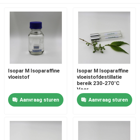
Isopar M Isoparaffine
Isopar M Isoparaffine
vloeistof
vloeistofdestillatie
bereik 230-270°C
Voor
metaalbewerkingsvloeisto
Huis
Aanvraag sturen
Aanvraag sturen
Producten
video's