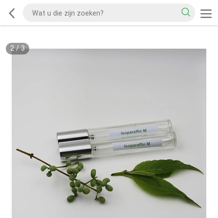
2
/
3