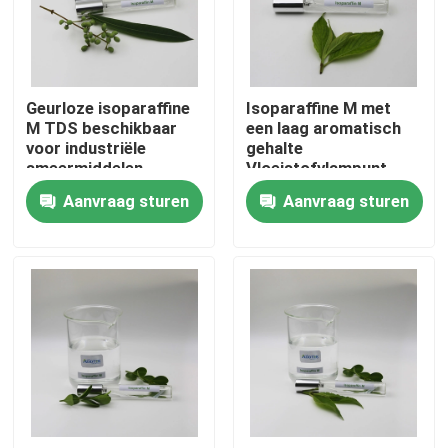
Ongeveer ons
Geurloze isoparaffine
Isoparaffine M met
Fabrieksreis
M TDS beschikbaar
een laag aromatisch
voor industriële
gehalte
smeermiddelen
Vloeistofvlampunt
Kwaliteitscontrole
95°C voor elektrische
Aanvraag sturen
Aanvraag sturen
isolerende oliën
Contacteer ons
Nieuws
Gevallen
Isoparaffinvloeistof