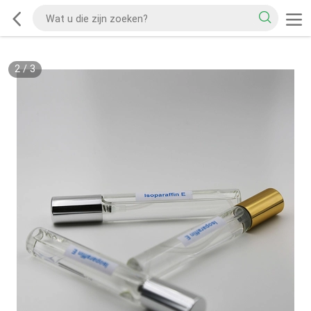
2
/
3