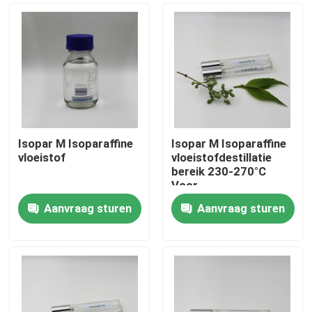
Isopar M Isoparaffine
Isopar M Isoparaffine
vloeistof
vloeistofdestillatie
bereik 230-270°C
Voor
metaalbewerkingsvloeisto
Aanvraag sturen
Aanvraag sturen
Huis
Producten
video's