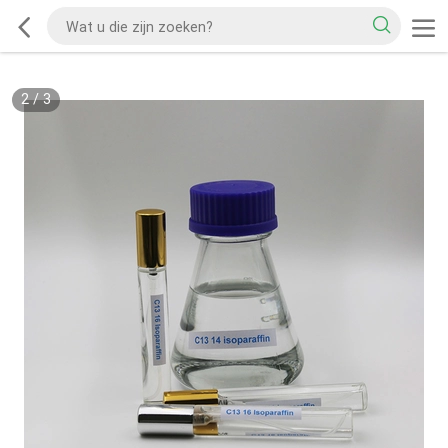
2
/
3