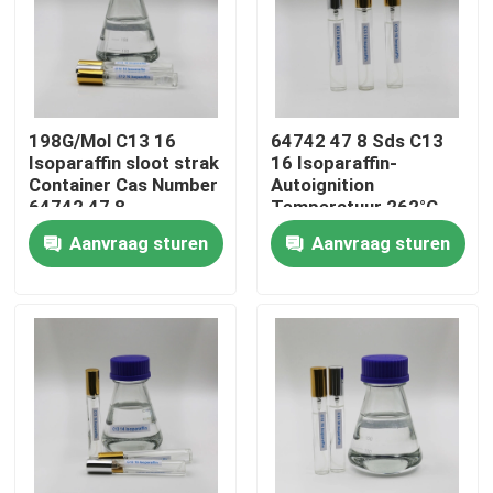
Ongeveer ons
Fabrieksreis
198G/Mol C13 16
64742 47 8 Sds C13
Isoparaffin sloot strak
16 Isoparaffin-
Container Cas Number
Autoignition
Kwaliteitscontrole
64742 47 8
Temperatuur 262°C
voor het Industriële
Aanvraag sturen
Aanvraag sturen
Schoonmaken
Contacteer ons
Nieuws
Gevallen
Isoparaffinvloeistof