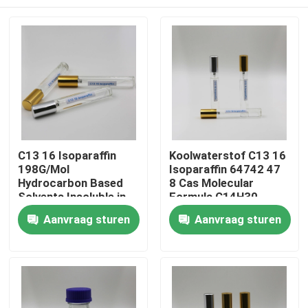
C13 16 Isoparaffin
Koolwaterstof C13 16
198G/Mol
Isoparaffin 64742 47
Hydrocarbon Based
8 Cas Molecular
Solvents Insoluble in
Formula C14H30
Water
Huis
Aanvraag sturen
Aanvraag sturen
Producten
video's