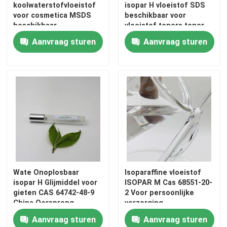
koolwaterstofvloeistof
isopar H vloeistof SDS
voor cosmetica MSDS
beschikbaar voor
beschikbaar
vloeistof toners toner
Ongeveer ons
formules
Aanvraag sturen
Aanvraag sturen
Fabrieksreis
Kwaliteitscontrole
Contacteer ons
Nieuws
Wate Onoplosbaar
Isoparaffine vloeistof
isopar H Glijmiddel voor
ISOPAR M Cas 68551-20-
Gevallen
gieten CAS 64742-48-9
2 Voor persoonlijke
China Oorsprong
verzorging
Aanvraag sturen
Aanvraag sturen
Isoparaffinvloeistof