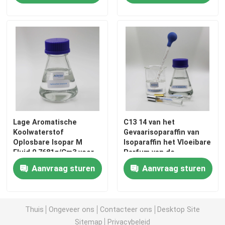
De Vloeistof van Isoparl
Isopar M Fluid
N-paraffine
Koolwaterstofoplosmiddel
Lage Aromatische
C13 14 van het
Koolwaterstof
Gevaarisoparaffin van
Oplosbare Isopar M
Isoparaffin het Vloeibare
Fluid 0.7681g/Cm3 voor
Parfum van de
C1314 isoparaffine
Persoonlijke verzorging
Geurisoparaffin
Aanvraag sturen
Aanvraag sturen
in Rusland
Isoparh Vloeistof
Thuis
Ongeveer ons
Contacteer ons
Desktop Site
De vloeistof van Isoparg
Sitemap
Privacybeleid