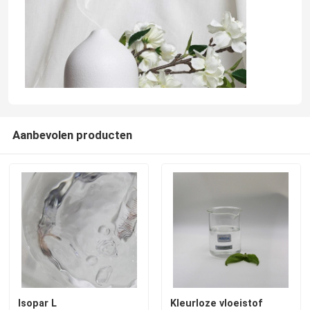
Aanbevolen producten
Huis
Producten
Isopar L
Kleurloze vloeistof
video's