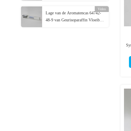
Vloeibare CAS 90622-58-5
Video
Lage van de Aromatencas 64742-
48-9 van Geurisoparaffin Vloeibare
Lage de Koolwaterstofvloeistof
Syn