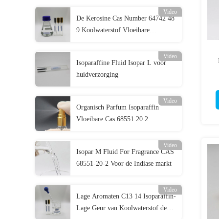
Video
De Kerosine Cas Number 64742 48
9 Koolwaterstof Vloeibare
Dichtheid 0,746 van Isoparl
Video
Isoparaffine Fluid Isopar L voor
huidverzorging
Video
Organisch Parfum Isoparaffin
Vloeibare Cas 68551 20 2
Vlampunt 95
Video
Isopar M Fluid For Fragrance CAS
68551-20-2 Voor de Indiase markt
Video
Lage Aromaten C13 14 Isoparaffin-
Lage Geur van Koolwaterstof de