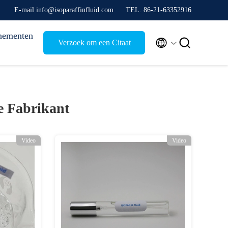
E-mail info@isoparaffinfluid.com
TEL. 86-21-63352916
nementen


Verzoek om een Citaat
e Fabrikant
Video
Video