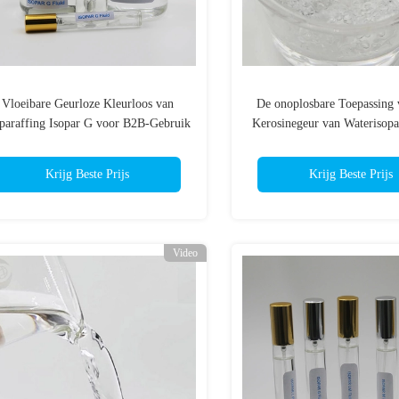
Vloeibare Geurloze Kleurloos van
De onoplosbare Toepassing 
oparaffing Isopar G voor B2B-Gebruik
Kerosinegeur van Waterisopa
Oplosbare Vloeibar
Krijg Beste Prijs
Krijg Beste Prijs
Video