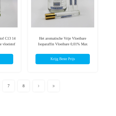
tof C13 14
Het aromatische Vrije Vloeibare
e vloeistof
Isoparaffin Vloeibare 0,01% Max
Aromatic For Industrial And Privé-
gebruik van Isopar G
Krijg Beste Prijs
7
8