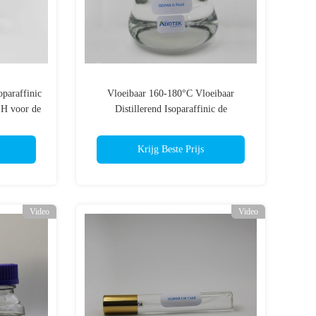
oparaffinic
Vloeibaar 160-180°C Vloeibaar
 H voor de
Distillerend Isoparaffinic de
in Vietnam
Koolwaterstofoplosmiddel van hoge
Zuiverheidsisopar G
Krijg Beste Prijs
Video
Video