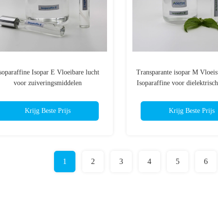
soparaffine Isopar E Vloeibare lucht
Transparante isopar M Vloeis
voor zuiveringsmiddelen
Isoparaffine voor dielektrisch
Destillatiebereik 80-140°C
Krijg Beste Prijs
Krijg Beste Prijs
1
2
3
4
5
6