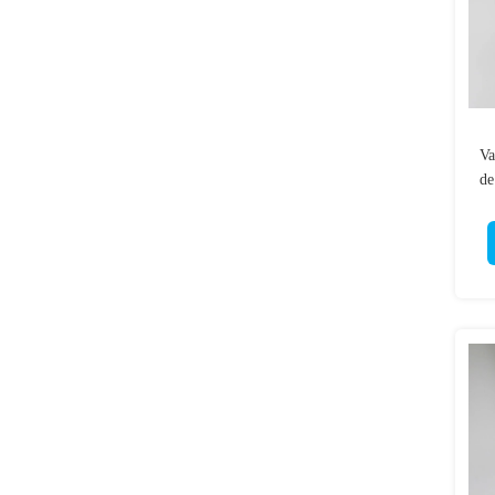
Va
de