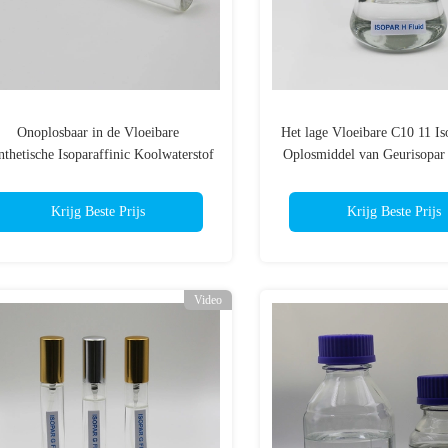
Onoplosbaar in de Vloeibare
Het lage Vloeibare C10 11 Is
thetische Isoparaffinic Koolwaterstof
Oplosmiddel van Geurisopar
van Waterisopar G
Industrie het Schoonmaken 
Krijg Beste Prijs
Krijg Beste Prijs
Video