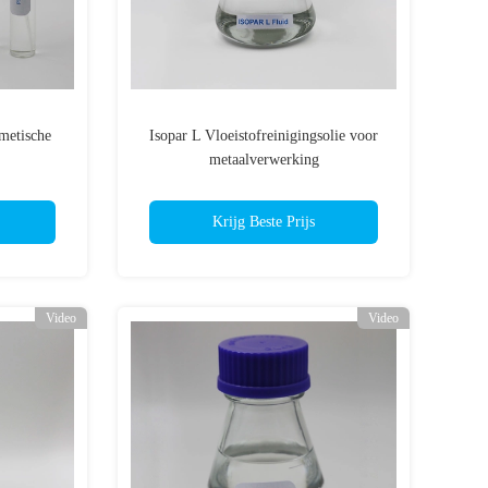
smetische
Isopar L Vloeistofreinigingsolie voor
metaalverwerking
Krijg Beste Prijs
Video
Video