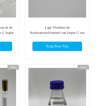
van de de
Lage Vloeibare de
r G Isopar
Koolwaterstofvloeistof van Isopar G van
e
Geur Lage Aromaten voor Persoonlijke
Industrieel
Krijg Beste Prijs
Video
Video